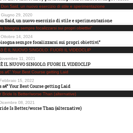
Giugno 29, 2020
on Said, un nuovo esercizio di stile e sperimentazione
Ottobre 14, 2024
bisogna sempre focalizzarsi sui propri obiettivi”
Novembre 11, 2021
 È IL NUOVO SINGOLO. FUORI IL VIDEOCLIP
Febbraio 15, 2022
a€” Your Best Course getting Laid
Dicembre 08, 2021
ide Is Better/worse Than (alternative)