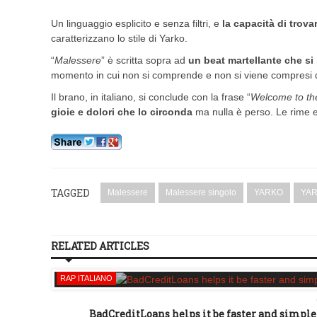
Un linguaggio esplicito e senza filtri, e
la capacità di trova
caratterizzano lo stile di Yarko.
“
Malessere
” è scritta sopra ad
un beat martellante che si 
momento in cui non si comprende e non si viene compresi da
Il brano, in italiano, si conclude con la frase “
Welcome to th
gioie e dolori che lo circonda
ma nulla è perso. Le rime e i
TAGGED
Malessere
Malessere singolo
YARKO
YAR
RELATED ARTICLES
RAP ITALIANO
BadCreditLoans helps it be faster and simple