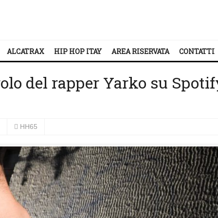
ALCATRAX
HIP HOP ITAY
AREA RISERVATA
CONTATTI
golo del rapper Yarko su Spotif
HH65