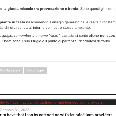
re la giusta miscela tra provocazione e ironia
. Sono questi gli eleme
pianta in testa
nascondendo il disagio generato dalla realtà circostant
 chi ci circonda all’interno del nostro stesso ambiente.
e jungle, remember the name Yarko”
. L’artista si sente alieno
nel caos 
l beat sono il suo rifugio e il punto di partenza: ricordatevi di Yarko.
KO Malessere
Yarko rapper
Gennaio 31, 2022
r to have that loan by partnering with founded loan providers