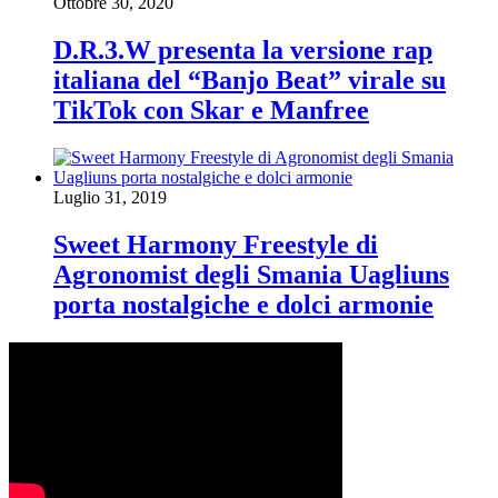
Ottobre 30, 2020
D.R.3.W presenta la versione rap
italiana del “Banjo Beat” virale su
TikTok con Skar e Manfree
Luglio 31, 2019
Sweet Harmony Freestyle di
Agronomist degli Smania Uagliuns
porta nostalgiche e dolci armonie