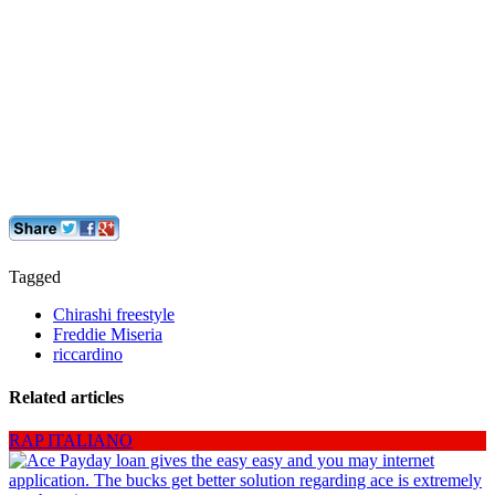
Tagged
Chirashi freestyle
Freddie Miseria
riccardino
Related articles
RAP ITALIANO