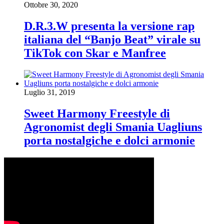
Ottobre 30, 2020
D.R.3.W presenta la versione rap
italiana del “Banjo Beat” virale su
TikTok con Skar e Manfree
Luglio 31, 2019
Sweet Harmony Freestyle di
Agronomist degli Smania Uagliuns
porta nostalgiche e dolci armonie