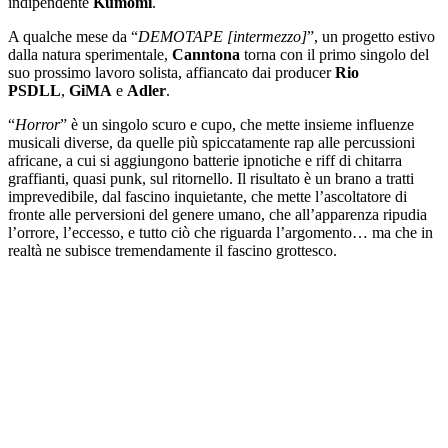
indipendente
Kumomi
.
A qualche mese da “
DEMOTAPE [intermezzo]
”, un progetto estivo
dalla natura sperimentale,
Canntona
torna con il primo singolo del
suo prossimo lavoro solista, affiancato dai producer
Rio
PSDLL
,
GiMA
e
Adler
.
“
Horror
” è un singolo scuro e cupo, che mette insieme influenze
musicali diverse, da quelle più spiccatamente rap alle percussioni
africane, a cui si aggiungono batterie ipnotiche e riff di chitarra
graffianti, quasi punk, sul ritornello. Il risultato è un brano a tratti
imprevedibile, dal fascino inquietante, che mette l’ascoltatore di
fronte alle perversioni del genere umano, che all’apparenza ripudia
l’orrore, l’eccesso, e tutto ciò che riguarda l’argomento… ma che in
realtà ne subisce tremendamente il fascino grottesco.