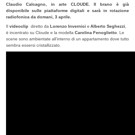
Claudio Calcagno, in arte CLOUDE. Il brano è già
disponibile sulle piattaforme digitali e sarà in rotazione
radiofonica da domani, 3 aprile.
Il
videoclip
diretto da
Lorenzo Invernici
e
Alberto Seghezzi
,
è incentrato su Cloude e la modella
Carolina Fenoglietto
. Le
scene sono ambientate all’interno di un appartamento dove tutto
sembra essersi cristallizzato.