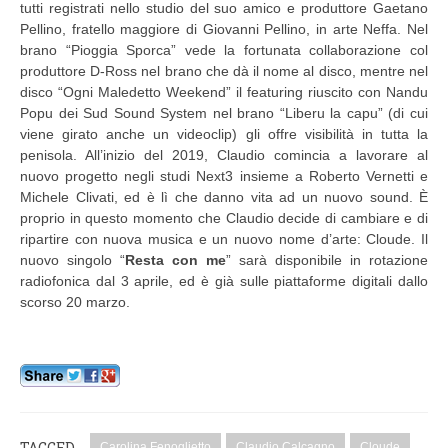
tutti registrati nello studio del suo amico e produttore Gaetano
Pellino, fratello maggiore di Giovanni Pellino, in arte Neffa. Nel
brano “Pioggia Sporca” vede la fortunata collaborazione col
produttore D-Ross nel brano che dà il nome al disco, mentre nel
disco “Ogni Maledetto Weekend” il featuring riuscito con Nandu
Popu dei Sud Sound System nel brano “Liberu la capu” (di cui
viene girato anche un videoclip) gli offre visibilità in tutta la
penisola. All’inizio del 2019, Claudio comincia a lavorare al
nuovo progetto negli studi Next3 insieme a Roberto Vernetti e
Michele Clivati, ed è lì che danno vita ad un nuovo sound. È
proprio in questo momento che Claudio decide di cambiare e di
ripartire con nuova musica e un nuovo nome d’arte: Cloude. Il
nuovo singolo “
Resta con me
” sarà disponibile in rotazione
radiofonica dal 3 aprile, ed è già sulle piattaforme digitali dallo
scorso 20 marzo.
TAGGED
Carolina Fenoglietto
Claudio Calcagno
Cloude