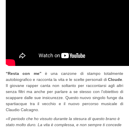
“Resta con me”
è una canzone di stampo totalmente
autobiografico e racconta la vita e le scelte personali di
Cloude
.
Il giovane rapper canta non soltanto per raccontarsi agli altri
senza filtri ma anche per parlare a se stesso con l’obiettivo di
scappare dalle sue insicurezze. Questo nuovo singolo funge da
spartiacque tra il vecchio e il nuovo percorso musicale di
Claudio Calcagno.
«Il periodo che ho vissuto durante la stesura di questo brano è
stato molto duro. La vita è complessa, e non sempre ti concede