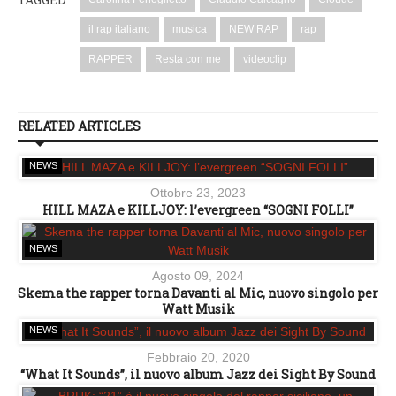
il rap italiano
musica
NEW RAP
rap
RAPPER
Resta con me
videoclip
RELATED ARTICLES
NEWS
Ottobre 23, 2023
HILL MAZA e KILLJOY: l’evergreen “SOGNI FOLLI”
NEWS
Agosto 09, 2024
Skema the rapper torna Davanti al Mic, nuovo singolo per
Watt Musik
NEWS
Febbraio 20, 2020
“What It Sounds”, il nuovo album Jazz dei Sight By Sound