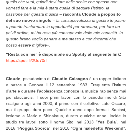
quello che vuoi, quindi devi fare delle scelte che spesso non
vorresti fare e la mia è stata quella di seguire l’istinto, la
passione per questa musica –
racconta Cloude a proposito
del suo nuovo singolo
– la consapevolezza di gestire le paure
e poterle trasformare in opportunità per ritrovarsi, per fare un
po’ di ordine, mi ha reso più consapevole delle mie capacità. In
questo brano voglio parlare a me stesso e convincermi che
posso essere migliore».
“Resta con me” è disponibile su Spotify al seguente link:
https://spoti.fi/2Uu70rl
Cloude
, pseudonimo di
Claudio Calcagno
è un rapper italiano
e nasce a Genova il 12 settembre 1983. Frequenta l’istituto
d’arte e durante l’adolescenza conosce la musica rap senza mai
più staccarcisi. I suoi primi lavori con lo pseudonimo di Sito
risalgono agli anni 2000; il primo con il collettivo Lato Oscuro,
ma il gruppo dura poco. Qualche anno dopo forma i Saniasi,
insieme a Matiz e Shinakaua, durato qualche anno. Incide in
studio tre lavori sotto il nome Sito: nel 2013 “
Yes Bula
”, nel
2016 “
Pioggia Sporca
”, nel 2018 “
Ogni maledetto Weekend
”,