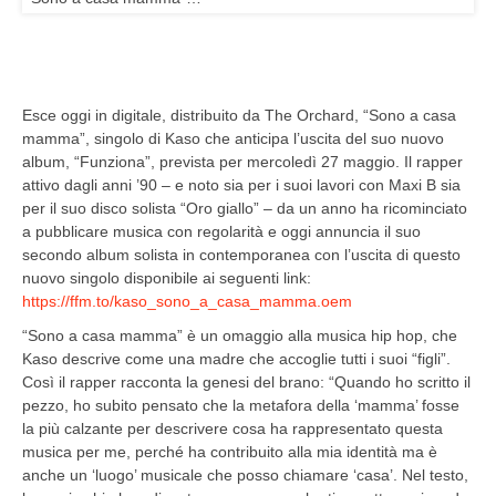
Esce oggi in digitale, distribuito da The Orchard, “Sono a casa
mamma”, singolo di Kaso che anticipa l’uscita del suo nuovo
album, “Funziona”, prevista per mercoledì 27 maggio. Il rapper
attivo dagli anni ’90 – e noto sia per i suoi lavori con Maxi B sia
per il suo disco solista “Oro giallo” – da un anno ha ricominciato
a pubblicare musica con regolarità e oggi annuncia il suo
secondo album solista in contemporanea con l’uscita di questo
nuovo singolo disponibile ai seguenti link:
https://ffm.to/kaso_sono_a_casa_mamma.oem
“Sono a casa mamma” è un omaggio alla musica hip hop, che
Kaso descrive come una madre che accoglie tutti i suoi “figli”.
Così il rapper racconta la genesi del brano: “Quando ho scritto il
pezzo, ho subito pensato che la metafora della ‘mamma’ fosse
la più calzante per descrivere cosa ha rappresentato questa
musica per me, perché ha contribuito alla mia identità ma è
anche un ‘luogo’ musicale che posso chiamare ‘casa’. Nel testo,