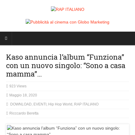
Kaso annuncia l’album “Funziona”
con un nuovo singolo: “Sono a casa
mamma”…
923 Views
Maggio 18, 2020
DOWNLOAD
,
EVENTI
,
Hip Hop World
,
RAP ITALIANO
Ricccardo Beretta