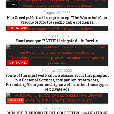
NEWS
Giugno 20, 2025
Ken Greed pubblica il suo primo ep: “The Wormhole”. un
viaggio oscuro tra spazio, rap e coscienza
RAP ITALIANO
Luglio 08, 2021
Fuori ovunque “7 VITE” il singolo di JnJavelin
RAP ITALIANO
Febbraio 07, 2022
Some of the most well-known classes about this program
put Personal Services, companion treatments,
Friendship/Companionship, as well as other these types
of private ads
MAGAZINE
Gennaio 20, 2022
RUMORE, IL NUOVO EP DEL COLLETTIVO 16GANG FUORI