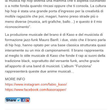
la musica hip hop diventa una mamma che ti aspetta cucinando
o a notte fonda quando rincasi oppure che ti consola. La cultura
hip hop è stata una grande porta d’ingresso per la creatività di
molti/e ragazzi/e che poi, magari, hanno preso strade più o
meno diverse (musica, arti grafiche, ballo…) e questo è il mio
riconoscimento”.
La produzione musicale del brano è di Kaso e del musicista di
formazione jazz-funk Mauro Banfi: i due, visto che il brano parla
di hip hop, hanno optato per una base classica strutturata quasi
interamente su un mix di campionamenti. Il brano rappresenta
al meglio lo stile musicale di Kaso che fonde il rap ai suoni della
tradizione black, soprattutto del versante funk, anche grazie
all’apporto di una band di musicisti. L’album “Funziona”
rappresenterà queste due anime musicali…
MORE INFO
https://www.instagram.com/fabio_kaso/
https://www.facebook.com/kasorapper/