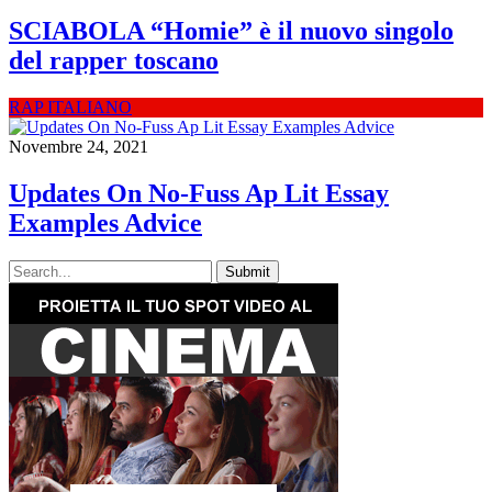
SCIABOLA “Homie” è il nuovo singolo
del rapper toscano
RAP ITALIANO
Novembre 24, 2021
Updates On No-Fuss Ap Lit Essay
Examples Advice