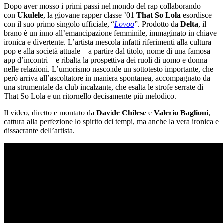
Dopo aver mosso i primi passi nel mondo del rap collaborando
con
Ukulele
, la giovane rapper classe ’01
That So Lola
esordisce
con il suo primo singolo ufficiale, “
Lovoo
”. Prodotto da
Delta
, il
brano è un inno all’emancipazione femminile, immaginato in chiave
ironica e divertente. L’artista mescola infatti riferimenti alla cultura
pop e alla società attuale – a partire dal titolo, nome di una famosa
app d’incontri – e ribalta la prospettiva dei ruoli di uomo e donna
nelle relazioni. L’umorismo nasconde un sottotesto importante, che
però arriva all’ascoltatore in maniera spontanea, accompagnato da
una strumentale da club incalzante, che esalta le strofe serrate di
That So Lola e un ritornello decisamente più melodico.
Il video, diretto e montato da
Davide Chilese
e
Valerio Baglioni
,
cattura alla perfezione lo spirito dei tempi, ma anche la vera ironica e
dissacrante dell’artista.