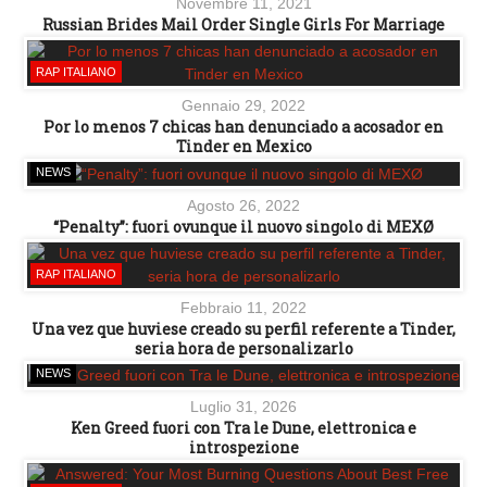
Novembre 11, 2021
Russian Brides Mail Order Single Girls For Marriage
RAP ITALIANO
Gennaio 29, 2022
Por lo menos 7 chicas han denunciado a acosador en
Tinder en Mexico
NEWS
Agosto 26, 2022
“Penalty”: fuori ovunque il nuovo singolo di MEXØ
RAP ITALIANO
Febbraio 11, 2022
Una vez que huviese creado su perfil referente a Tinder,
seri­a hora de personalizarlo
NEWS
Luglio 31, 2026
Ken Greed fuori con Tra le Dune, elettronica e
introspezione