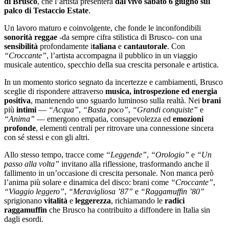
di Brusco
, che l’artista presenterà
dal vivo sabato 6 giugno sul
palco di Testaccio Estate
.
Un lavoro maturo e coinvolgente, che fonde le inconfondibili
sonorità reggae
-da sempre cifra stilistica di Brusco- con una
sensibilità
profondamente i
taliana
e
cantautorale
. Con
“Croccante”
, l’artista accompagna il pubblico in un viaggio
musicale autentico, specchio della sua crescita personale e artistica.
In un momento storico segnato da incertezze e cambiamenti, Brusco
sceglie di rispondere attraverso
musica, introspezione ed energia
positiva
, mantenendo uno sguardo luminoso sulla realtà. Nei
brani
più
intimi
—
“Acqua”
,
“Basta poco”
,
“Grandi conquiste”
e
“Anima”
— emergono empatia, consapevolezza ed
emozioni
profonde
, elementi centrali per ritrovare una connessione sincera
con sé stessi e con gli altri.
Allo stesso tempo, tracce come
“Leggende”
,
“Orologio”
e
“Un
passo alla volta”
invitano alla riflessione, trasformando anche il
fallimento in un’occasione di crescita personale. Non manca però
l’anima più solare e dinamica del disco: brani come
“Croccante”
,
“Viaggio leggero”
,
“Meravigliosa ’87”
e
“Raggamuffin ’80”
sprigionano
vitalità
e
leggerezza
, richiamando le
radici
raggamuffin
che Brusco ha contribuito a diffondere in Italia sin
dagli esordi.