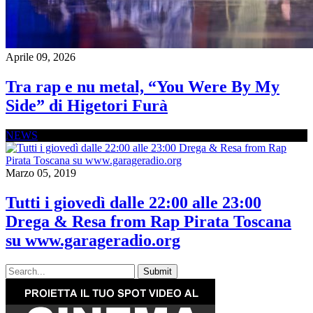
Aprile 09, 2026
Tra rap e nu metal, “You Were By My
Side” di Higetori Furà
NEWS
Marzo 05, 2019
Tutti i giovedì dalle 22:00 alle 23:00
Drega & Resa from Rap Pirata Toscana
su www.garageradio.org