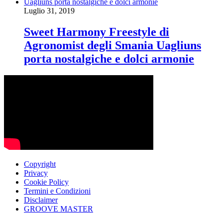
Luglio 31, 2019
Sweet Harmony Freestyle di
Agronomist degli Smania Uagliuns
porta nostalgiche e dolci armonie
Copyright
Privacy
Cookie Policy
Termini e Condizioni
Disclaimer
GROOVE MASTER