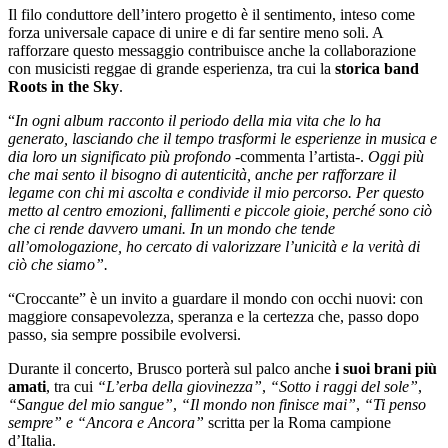
Il filo conduttore dell’intero progetto è il sentimento, inteso come
forza universale capace di unire e di far sentire meno soli. A
rafforzare questo messaggio contribuisce anche la collaborazione
con musicisti reggae di grande esperienza, tra cui la
storica band
Roots in the Sky
.
“
In ogni album racconto il periodo della mia vita che lo ha
generato, lasciando che il tempo trasformi le esperienze in musica e
dia loro un significato più profondo
-commenta l’artista-.
Oggi più
che mai sento il bisogno di autenticità, anche per rafforzare il
legame con chi mi ascolta e condivide il mio percorso. Per questo
metto al centro emozioni, fallimenti e piccole gioie, perché sono ciò
che ci rende davvero umani. In un mondo che tende
all’omologazione, ho cercato di valorizzare l’unicità e la verità di
ciò che siamo”.
“Croccante” è un invito a guardare il mondo con occhi nuovi: con
maggiore consapevolezza, speranza e la certezza che, passo dopo
passo, sia sempre possibile evolversi.
Durante il concerto, Brusco porterà sul palco anche
i suoi brani più
amati
, tra cui
“L’erba della giovinezza”
,
“Sotto i raggi del sole”
,
“Sangue del mio sangue”
,
“Il mondo non finisce mai”
,
“Ti penso
sempre” e “Ancora e Ancora”
scritta per la Roma campione
d’Italia.