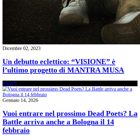
Dicembre 02, 2023
Un debutto eclettico: “VISIONE” è
l’ultimo progetto di MANTRA MUSA
NEWS
Gennaio 14, 2026
Vuoi entrare nel prossimo Dead Poets? La
Battle arriva anche a Bologna il 14
febbraio